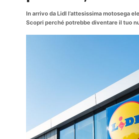
DIY
Arredamento
In arrivo da Lidl l’attesissima motosega e
Lifestyle
Piante e fiori
Scopri perché potrebbe diventare il tuo nu
Viaggi
Zodiaco