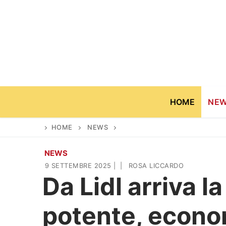
Vai
al
contenuto
HOME
NE
HOME
NEWS
NEWS
Home
9 SETTEMBRE 2025
|
|
ROSA LICCARDO
Da Lidl arriva
News
potente, econom
Casa & Giardino
Cinema e TV