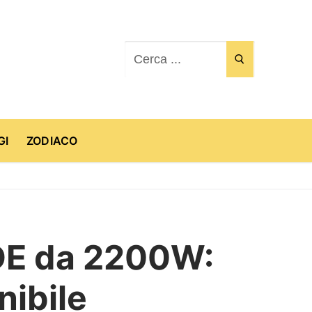
Cerca:
GI
ZODIACO
IDE da 2200W:
nibile