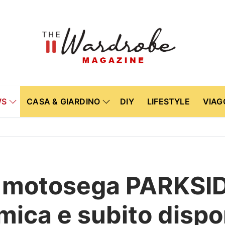
WS
CASA & GIARDINO
DIY
LIFESTYLE
VIAG
 la motosega PARKS
ica e subito dispo