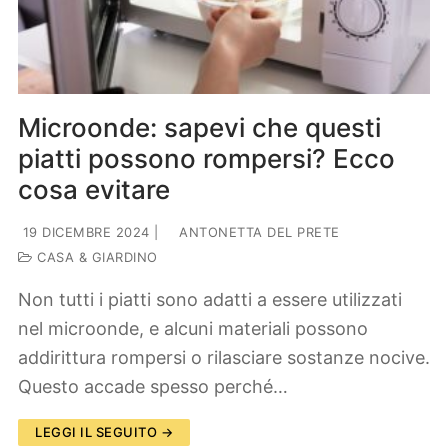
Lifestyle
Piante e fiori
Viaggi
Zodiaco
Microonde: sapevi che questi
piatti possono rompersi? Ecco
cosa evitare
19 DICEMBRE 2024
|
ANTONETTA DEL PRETE
CASA & GIARDINO
Non tutti i piatti sono adatti a essere utilizzati
nel microonde, e alcuni materiali possono
addirittura rompersi o rilasciare sostanze nocive.
Questo accade spesso perché…
LEGGI IL SEGUITO →