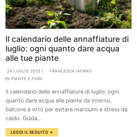
Lifestyle
Piante e fiori
Viaggi
Zodiaco
Il calendario delle annaffiature di
luglio: ogni quanto dare acqua
alle tue piante
24 LUGLIO 2025
|
FRANCESCA IAFANO
PIANTE E FIORI
Il calendario delle annaffiature di luglio: ogni
quanto dare acqua alle piante da interno,
balcone e orto per evitare marciumi e stress da
caldo. Guida…
LEGGI IL SEGUITO →