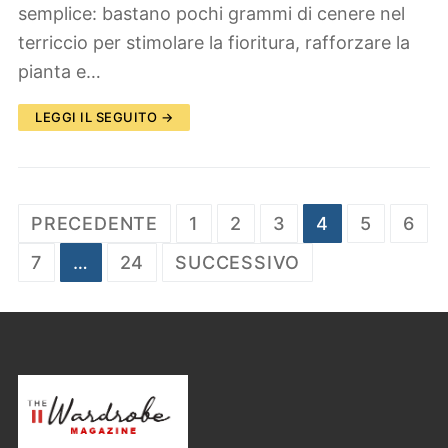
semplice: bastano pochi grammi di cenere nel
terriccio per stimolare la fioritura, rafforzare la
pianta e…
LEGGI IL SEGUITO →
Paginazione
PRECEDENTE
1
2
3
4
5
6
degli
7
…
24
SUCCESSIVO
articoli