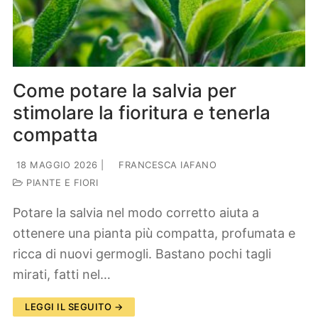
Lifestyle
Piante e fiori
Viaggi
Zodiaco
Come potare la salvia per
stimolare la fioritura e tenerla
compatta
18 MAGGIO 2026
|
FRANCESCA IAFANO
PIANTE E FIORI
Potare la salvia nel modo corretto aiuta a
ottenere una pianta più compatta, profumata e
ricca di nuovi germogli. Bastano pochi tagli
mirati, fatti nel…
LEGGI IL SEGUITO →