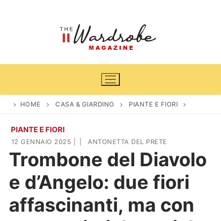
Vai
al
contenuto
HOME
CASA & GIARDINO
PIANTE E FIORI
PIANTE E FIORI
Home
12 GENNAIO 2025
|
|
ANTONETTA DEL PRETE
Trombone del Diavolo
News
e d’Angelo: due fiori
Casa & Giardino
Cinema e TV
affascinanti, ma con
DIY
Arredamento