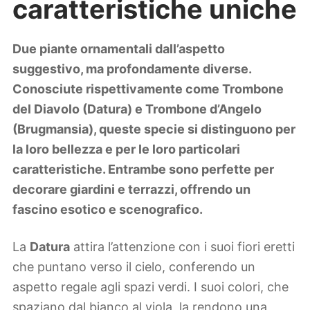
caratteristiche uniche
Lifestyle
Piante e fiori
Viaggi
Due piante ornamentali dall’aspetto
suggestivo, ma profondamente diverse.
Zodiaco
Conosciute rispettivamente come Trombone
del Diavolo (Datura) e Trombone d’Angelo
(Brugmansia), queste specie si distinguono per
la loro bellezza e per le loro particolari
caratteristiche. Entrambe sono perfette per
decorare giardini e terrazzi, offrendo un
fascino esotico e scenografico.
La
Datura
attira l’attenzione con i suoi fiori eretti
che puntano verso il cielo, conferendo un
aspetto regale agli spazi verdi. I suoi colori, che
spaziano dal bianco al viola, la rendono una