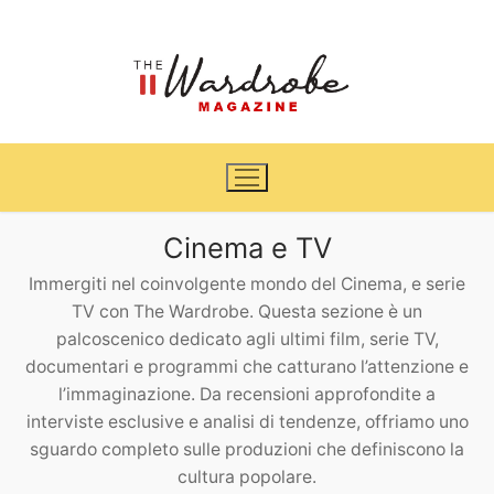
Vai
al
contenuto
Cinema e TV
Immergiti nel coinvolgente mondo del Cinema, e serie
Home
TV con The Wardrobe. Questa sezione è un
palcoscenico dedicato agli ultimi film, serie TV,
News
documentari e programmi che catturano l’attenzione e
l’immaginazione. Da recensioni approfondite a
Casa & Giardino
Cinema e TV
interviste esclusive e analisi di tendenze, offriamo uno
sguardo completo sulle produzioni che definiscono la
DIY
Arredamento
cultura popolare.