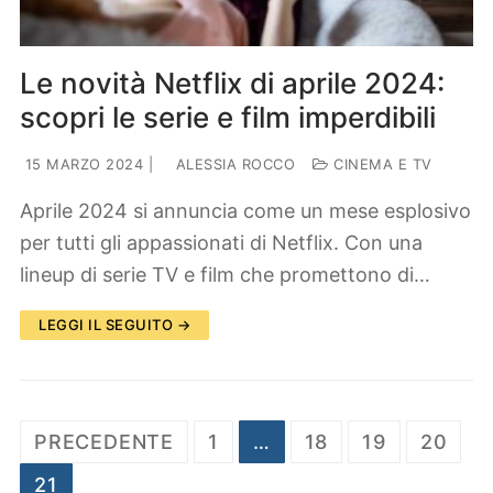
Le novità Netflix di aprile 2024:
scopri le serie e film imperdibili
15 MARZO 2024
|
ALESSIA ROCCO
CINEMA E TV
Aprile 2024 si annuncia come un mese esplosivo
per tutti gli appassionati di Netflix. Con una
lineup di serie TV e film che promettono di…
LEGGI IL SEGUITO →
Paginazione
PRECEDENTE
1
…
18
19
20
degli
21