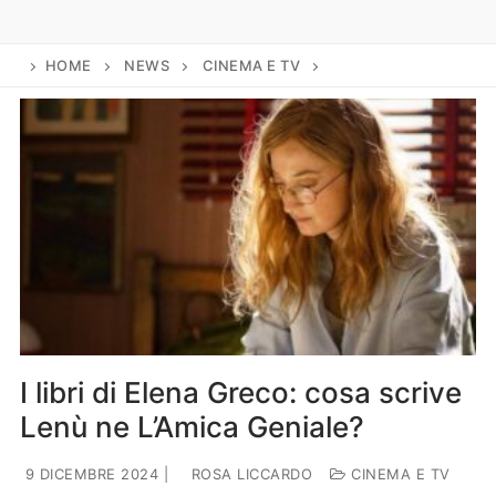
Lifestyle
Piante e fiori
HOME
NEWS
CINEMA E TV
Viaggi
Zodiaco
I libri di Elena Greco: cosa scrive
Lenù ne L’Amica Geniale?
9 DICEMBRE 2024
|
ROSA LICCARDO
CINEMA E TV