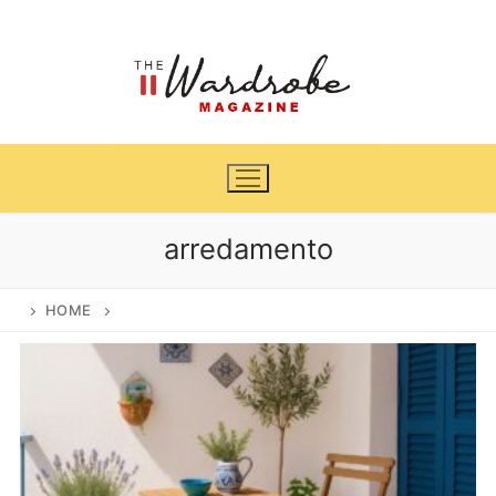
Vai
al
contenuto
arredamento
Home
HOME
News
Casa & Giardino
Cinema e TV
DIY
Arredamento