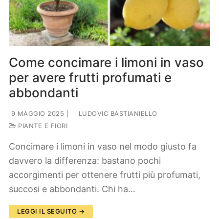
Lifestyle
Piante e fiori
Viaggi
Zodiaco
Come concimare i limoni in vaso
per avere frutti profumati e
abbondanti
9 MAGGIO 2025
|
LUDOVIC BASTIANIELLO
PIANTE E FIORI
Concimare i limoni in vaso nel modo giusto fa
davvero la differenza: bastano pochi
accorgimenti per ottenere frutti più profumati,
succosi e abbondanti. Chi ha…
LEGGI IL SEGUITO →