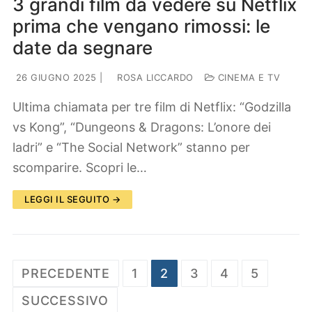
3 grandi film da vedere su Netflix
prima che vengano rimossi: le
date da segnare
26 GIUGNO 2025
|
ROSA LICCARDO
CINEMA E TV
Ultima chiamata per tre film di Netflix: “Godzilla
vs Kong”, “Dungeons & Dragons: L’onore dei
ladri” e “The Social Network” stanno per
scomparire. Scopri le…
LEGGI IL SEGUITO →
Paginazione
PRECEDENTE
1
2
3
4
5
degli
SUCCESSIVO