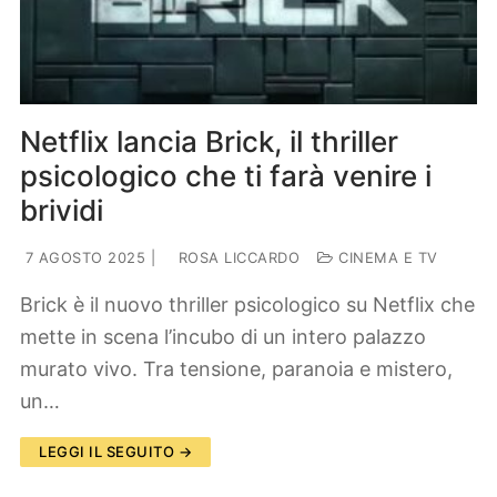
Lifestyle
Piante e fiori
Viaggi
Zodiaco
Netflix lancia Brick, il thriller
psicologico che ti farà venire i
brividi
7 AGOSTO 2025
|
ROSA LICCARDO
CINEMA E TV
Brick è il nuovo thriller psicologico su Netflix che
mette in scena l’incubo di un intero palazzo
murato vivo. Tra tensione, paranoia e mistero,
un…
LEGGI IL SEGUITO →