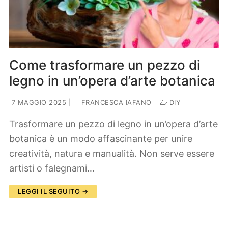
Lifestyle
Piante e fiori
Viaggi
Zodiaco
Come trasformare un pezzo di
legno in un’opera d’arte botanica
7 MAGGIO 2025
|
FRANCESCA IAFANO
DIY
Trasformare un pezzo di legno in un’opera d’arte
botanica è un modo affascinante per unire
creatività, natura e manualità. Non serve essere
artisti o falegnami…
LEGGI IL SEGUITO →