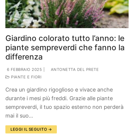
Lifestyle
Piante e fiori
Viaggi
Zodiaco
Giardino colorato tutto l’anno: le
piante sempreverdi che fanno la
differenza
6 FEBBRAIO 2025
|
ANTONETTA DEL PRETE
PIANTE E FIORI
Crea un giardino rigoglioso e vivace anche
durante i mesi più freddi. Grazie alle piante
sempreverdi, il tuo spazio esterno non perderà
mai il suo…
LEGGI IL SEGUITO →