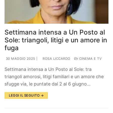
Lifestyle
Piante e fiori
Viaggi
Zodiaco
Settimana intensa a Un Posto al
Sole: triangoli, litigi e un amore in
fuga
30 MAGGIO 2025
|
ROSA LICCARDO
CINEMA E TV
Settimana intensa a Un Posto al Sole: tra
triangoli amorosi, litigi familiari e un amore che
sfugge via, le puntate dal 2 al 6 giugno…
LEGGI IL SEGUITO →