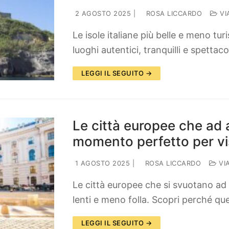
2 AGOSTO 2025
|
ROSA LICCARDO
VI
Le isole italiane più belle e meno tu
luoghi autentici, tranquilli e spetta
LEGGI IL SEGUITO →
Le città europee che ad 
momento perfetto per vis
1 AGOSTO 2025
|
ROSA LICCARDO
VI
Le città europee che si svuotano ad 
lenti e meno folla. Scopri perché qu
LEGGI IL SEGUITO →