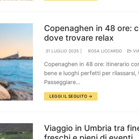
Copenaghen in 48 ore: c
dove trovare relax
31 LUGLIO 2025
|
ROSA LICCARDO
VI
Copenaghen in 48 ore: itinerario c
bene e luoghi perfetti per rilassarsi
Passeggiare…
LEGGI IL SEGUITO →
Viaggio in Umbria tra fin
freschi e pieni di eventi