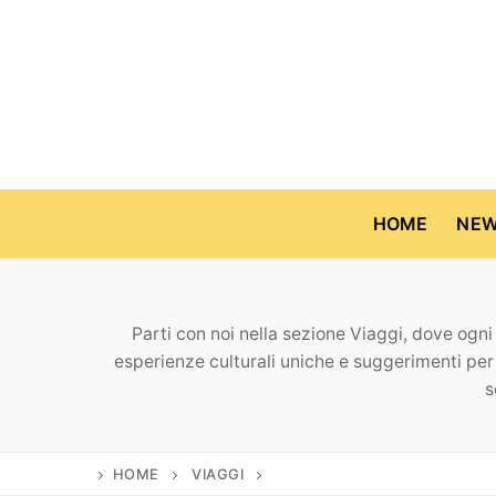
Vai
al
contenuto
HOME
NE
Parti con noi nella sezione Viaggi, dove ogni
Home
esperienze culturali uniche e suggerimenti per 
s
News
Casa & Giardino
Cinema e TV
HOME
VIAGGI