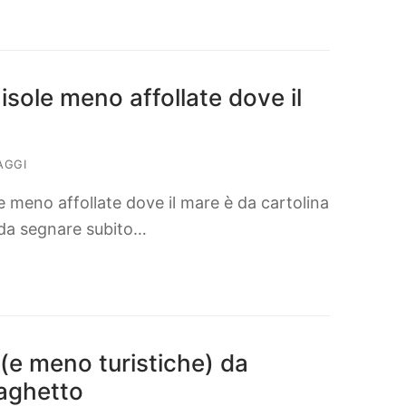
 isole meno affollate dove il
AGGI
le meno affollate dove il mare è da cartolina
i da segnare subito…
e (e meno turistiche) da
raghetto