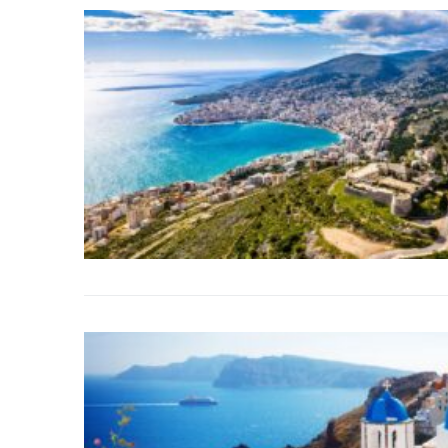
DIY
Arredamento
Lifestyle
Piante e fiori
Viaggi
Zodiaco