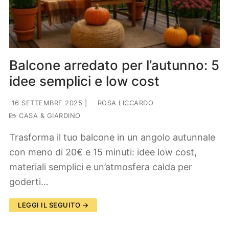
Lifestyle
Piante e fiori
Viaggi
Zodiaco
Balcone arredato per l’autunno: 5
idee semplici e low cost
16 SETTEMBRE 2025
|
ROSA LICCARDO
CASA & GIARDINO
Trasforma il tuo balcone in un angolo autunnale
con meno di 20€ e 15 minuti: idee low cost,
materiali semplici e un’atmosfera calda per
goderti…
LEGGI IL SEGUITO →