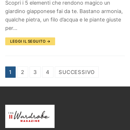
Scopri i 5 elementi che rendono magico un
giardino giapponese fai da te. Bastano armonia,
qualche pietra, un filo d’acqua e le piante giuste
per…
LEGGI IL SEGUITO →
Paginazione
1
2
3
4
SUCCESSIVO
degli
articoli